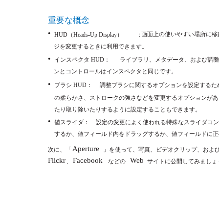
重要な概念
•
画面上の使いやすい場所に移
HUD（Heads-Up Display）
：
ジを変更するときに利用できます。
•
インスペクタ HUD：
ライブラリ、メタデータ、および調
ンとコントロールはインスペクタと同じです。
•
ブラシ HUD：
調整ブラシに関するオプションを設定するた
の柔らかさ、ストロークの強さなどを変更するオプションがあ
たり取り除いたりするように設定することもできます。
•
値スライダ：
設定の変更によく使われる特殊なスライダコン
するか、値フィールド内をドラッグするか、値フィールドに正
Aperture
次に、「
」を使って、写真、ビデオクリップ、およ
Flickr
Facebook
Web
、
などの
サイトに公開してみましょ