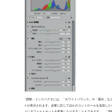
「調整」インスペクタには、「ホワイトバランス」や「露出」な
トが表示されます。必要に応じてほかのコントロールを追加した
うにデフォルトセットを変更したりすることもできます。
「調