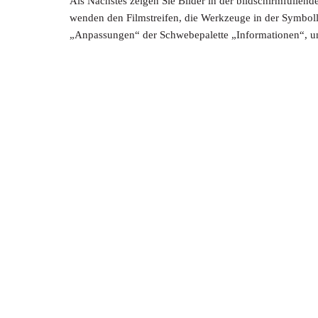
Als Nächstes zeigen Sie Bilder in der bildschirmfüllend
wenden den Filmstreifen, die Werkzeuge in der Symboll
„Anpassungen“ der Schwebepalette „Informationen“, u
100
Kapitel 6
Anpassungen