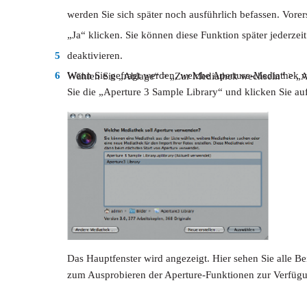
werden Sie sich später noch ausführlich befassen. Vorer
„Ja“ klicken. Sie können diese Funktion später jederzei
5
deaktivieren.
6
Wenn Sie gefragt werden, welche Aperture-Mediathek v
Wählen Sie „Ablage“ > „Zur Mediathek wechseln“ > „A
Sie die „Aperture 3 Sample Library“ und klicken Sie a
Das Hauptfenster wird angezeigt. Hier sehen Sie alle Bei
zum Ausprobieren der Aperture-Funktionen zur Verfügu