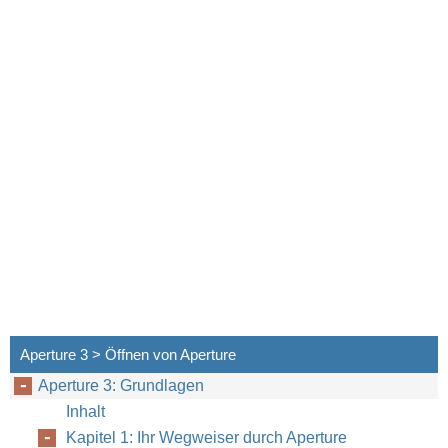
Aperture 3 > Öffnen von Aperture
Aperture 3: Grundlagen
12
Kapitel 1
Ihr Wegweiser durch Aperture
Inhalt
Kapitel 1: Ihr Wegweiser durch Aperture